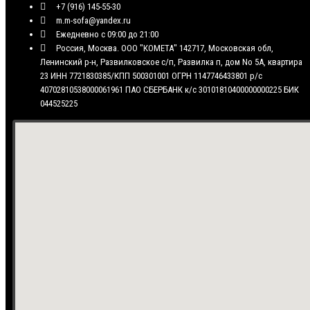
+7 (916) 145-55-30
m.m-sofa@yandex.ru
Eжедневно с 09:00 до 21:00
Россия, Москва. ООО "КОМЕТА" 142717, Московская обл,
Ленинский р-н, Развилковское с/п, Развилка п, дом No 5А, квартира
23 ИНН 7721830385/КПП 500301001 ОГРН 1147746433801 р/с
40702810538000061961 ПАО СБЕРБАНК к/с 30101810400000000225 БИК
044525225