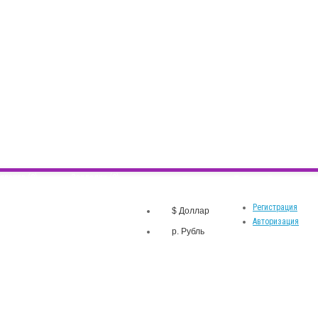
оваров (0)
Закладки (0)
р.
Личный кабинет
Валюта
Регистрация
$ Доллар
Авторизация
р. Рубль