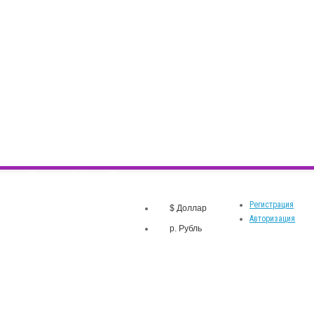
оваров (0)
Закладки (0)
р.
Личный кабинет
Валюта
Регистрация
$ Доллар
Авторизация
р. Рубль