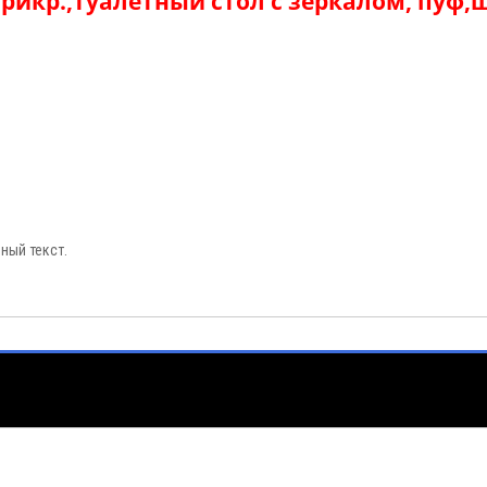
икр.,туалетный стол с зеркалом, пуф,шка
ный текст.