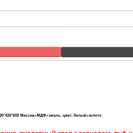
0*420*655 Массив+МДФ+эмаль, цвет: белый+золото