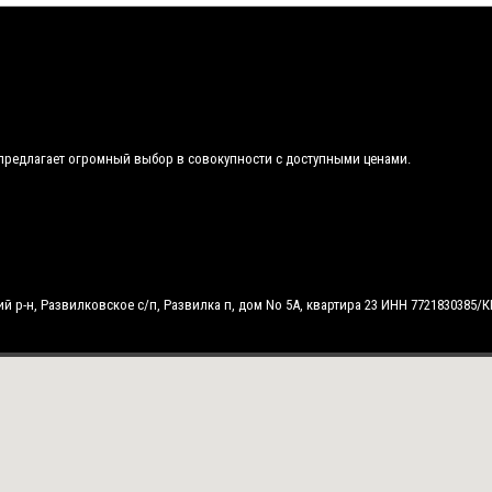
 и предлагает огромный выбор в совокупности с доступными ценами.
 р-н, Развилковское с/п, Развилка п, дом No 5А, квартира 23 ИНН 7721830385/